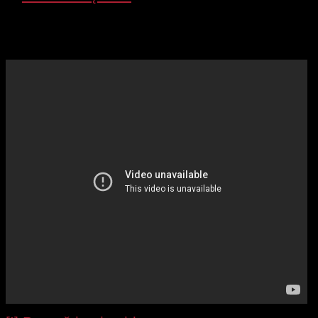
Paprasčiausias didelių papų rinkinukas – merg
dideli papai
.