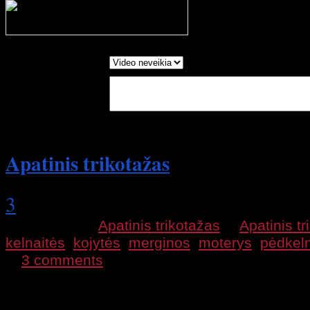
Processing your r
wait....
Report as:
Write in Words:
(Optional)
Apatinis trikotažas
3
2009 11 26 |
Apatinis trikotažas
|
Apatinis tr
kelnaitės
,
kojytės
,
merginos
,
moterys
,
pėdkel
|
3 comments
Sexy
merginos ir moterys
apatinio trikotažo 
Trumpas
filmukas
su vaizdais iš vakarėlio –