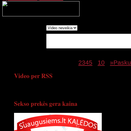
Processing your r
wait....
Report as:
Write in Words:
(Optional)
Rodomas puslapis 1 iš 12
1
2
3
4
5
...
10
...
»
Paskut
Video per RSS
Gaukite naujausius xxx video per RSS
Sekso prekės gera kaina