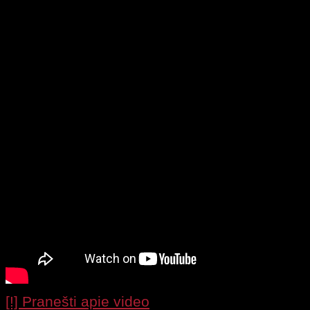
vakarėlį filipinuose. Dailios pupytės su maud
muzika ir puikus reginys paganyti akis į daili
[!] Pranešti apie video