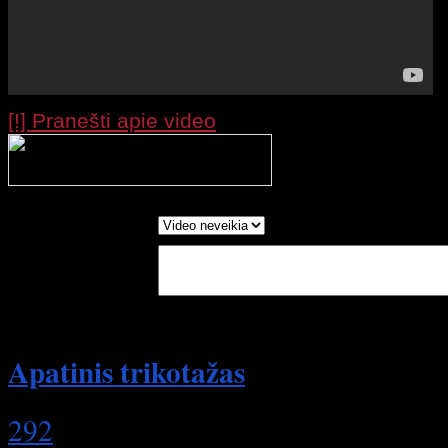
[!] Pranešti apie video
Processing your r
wait....
Report as:
Write in Words:
(Optional)
Apatinis trikotažas
292