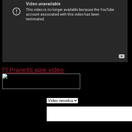
[!] Pranešti apie video
Processing your r
wait....
Report as:
Write in Words:
(Optional)