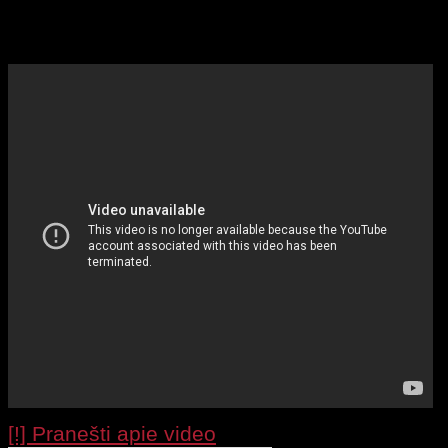
užpakaliukais. Klipe merginos šoka, išdykauja
pusnuogius kūnus.
[!] Pranešti apie video