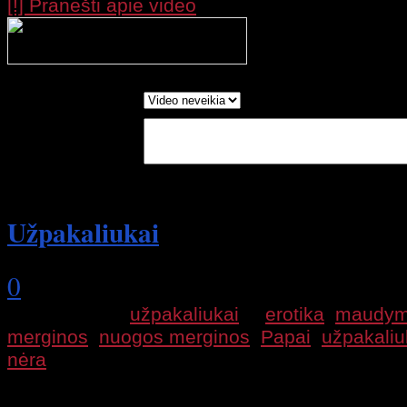
[!] Pranešti apie video
Processing your r
wait....
Report as:
Write in Words:
(Optional)
Užpakaliukai
0
2009 11 26 |
užpakaliukai
|
erotika
,
maudymo
merginos
,
nuogos merginos
,
Papai
,
užpakaliu
nėra
Merginų video, sexy klipas su šokančiom mer