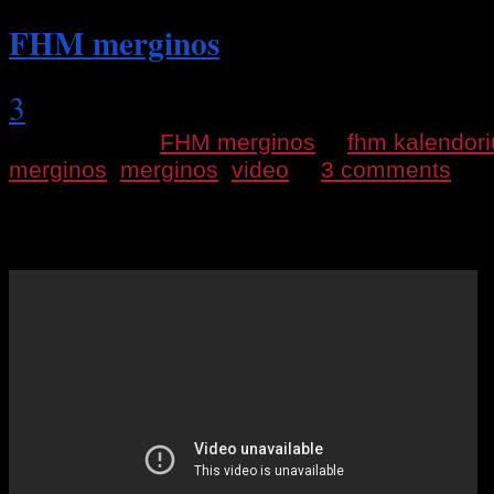
FHM merginos
3
2010 08 24 |
FHM merginos
|
fhm kalendori
merginos
,
merginos
,
video
|
3 comments
Trumpas video su FHM merginomis iš FHM ka
Neblogas filmukas, smagi muzikytė.