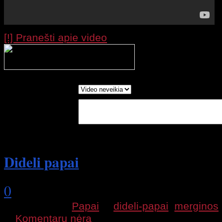
[!] Pranešti apie video
Processing your r
wait....
Report as:
Write in Words:
(Optional)
Dideli papai
0
2009 12 01 |
Papai
|
dideli-papai
,
merginos
|
Komentarų nėra