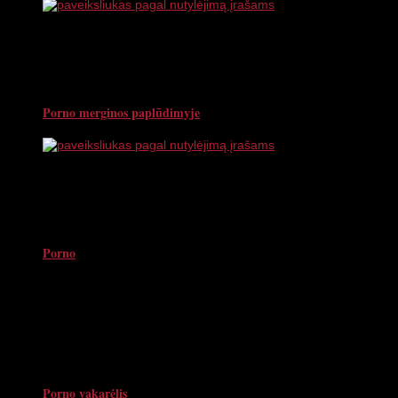
Porno merginos paplūdimyje
Porno
Porno vakarėlis