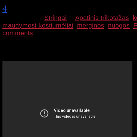
4
2009 12 15 |
Stringai
|
Apatinis trikotažas
,
k
maudymosi-kostiumėliai
,
merginos
,
nuogos
,
P
comments
Trumpas video –
stringai Brazilijoje
. Mergino
rodo savo stringus. Sexy papai ir užpakaliukai