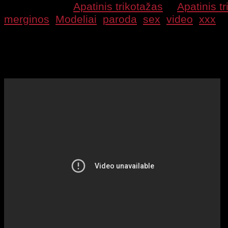
2009 12 15 |
Apatinis trikotažas
|
Apatinis t
merginos
,
Modeliai
,
paroda
,
sex
,
video
,
xxx
Apatinio trikotažo
modelių ir pristatymo vide
modeliai dažosi, o po to demonstruoja apatinį 
parodose.