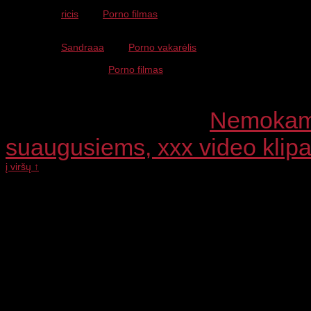
nesuprantu
ricis
apie
Porno filmas
asta dok savo tel nr padrysim is
tikro
Sandraaa
apie
Porno vakarėlis
Duokit numeriuka eisim i lovyte
virgis apie
Porno filmas
cia juodu koiniu-kelniu
reklama????
Copyright © 2026 ·
Nemokami 
suaugusiems, xxx video klipa
į viršų ↑