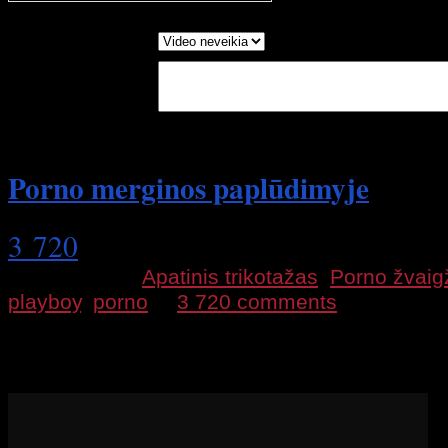
wait....
Report as:
Write in Words:
(Optional)
Porno merginos paplūdimyje
3 720
2011 02 02 |
Apatinis trikotažas
,
Porno žvaig
playboy
,
porno
|
3 720 comments
Porno
ir sekso fotosesijų merginos iš Playbo
Sexy…