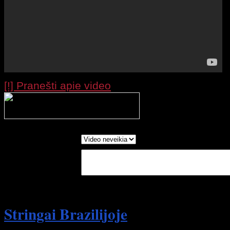
[!] Pranešti apie video
Processing your r
wait....
Report as:
Write in Words:
(Optional)
Stringai Brazilijoje