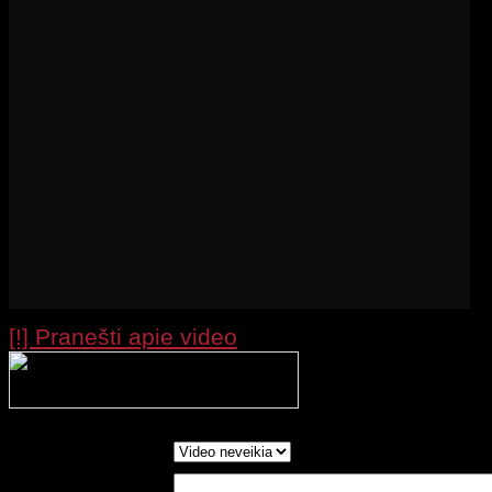
[!] Pranešti apie video
Processing your r
wait....
Report as:
Write in Words: