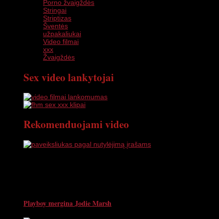
Porno žvaigždės
Stringai
Striptizas
Šventės
užpakaliukai
Video filmai
xxx
Žvaigždės
Sex video lankytojai
Rekomenduojami video
Playboy mergina Jodie Marsh