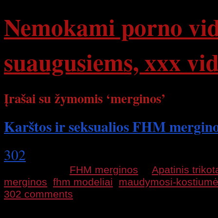
Nemokami porno vide
suaugusiems, xxx vid
Įrašai su žymomis ‘merginos’
Karštos ir seksualios FHM mergin
302
2013 06 11 |
FHM merginos
|
Apatinis triko
merginos
,
fhm modeliai
,
maudymosi-kostiumėl
302 comments
Seksualiausios ir karščiausioa FHM merginos