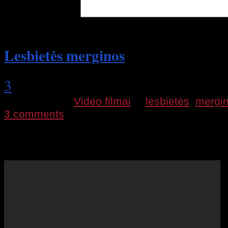
(Optional)
Lesbietės merginos
3
2010 09 30 |
Video filmai
|
lesbietės
,
mergi
3 comments
Video rinkinukas iš kažkokių filmų, mergytės 
išdykauja, bučiuojasi, glamonėjasi. XXX ištrau