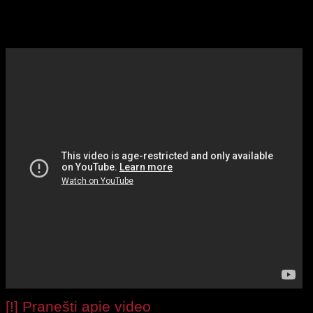
pėdkelnėm, kelnaitėm, liemenėlem ir beabej
– papukais, kojytėmis ir užpakaliukais.
[!] Pranešti apie video