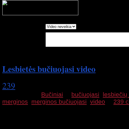
Processing your r
wait....
Report as:
Write in Words:
(Optional)
Lesbietės bučiuojasi video
239
2013 06 11 |
Bučiniai
|
bučiuojasi
,
lesbiečių
merginos
,
merginos bučiuojasi
,
video
|
239 
Gražios lesbietės merginos nutarė nufilmuoti 
bučiuojasi. Ilgi prancūziški merginų bučiniai
Merginos net sukiša liežuvius viena kitai į b