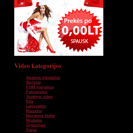
Video kategorijos
Apatinis trikotažas
Bučiniai
FHM merginos
Fotosesijos
Juokingi video
Kita
Lietuvaitės
Masažai
Merginos klube
Modeliai
Orgazmas
Papai