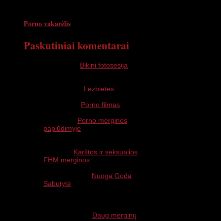
Porno vakarėlis
Paskutiniai komentarai
jurgita apie
Bikini fotosesija
ar galite pasakiti kur galiu
fotosesijai dalivauti ir as oriu
Arvidas apie
Lezbietes
as noriu sexo
vaidas apie
Porno filmas
Labai grazios mergitės
jonas apie
Porno merginos
paplūdimyje
Labai grazos pupos as ir jes
isimilejau
Jola apie
Karštos ir seksualios
FHM merginos
Nesamone kazkokia
Aleksandr apie
Nuoga Goda
Sabutytė
Kažkokie tai visiško atsilikelio
kliedesiai, tai iš kokio gi užkampio
reike but, kad pamatyti č...
jaroslavas apie
Daug merginų